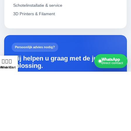
Schotelinstallatie & service
3D Printers & Filament
Persoonlijk advies nodig?
Wij helpen u graag met de juiste
WhatsApp
Direct contact
oplossing.
Menu
Wishlist
Cart
Vragen over Android TV, streaming, satellietontvangst,
een 3D-printer of filament? Neem gerust contact met ons
op.
Contact opnemen
Snelle levering