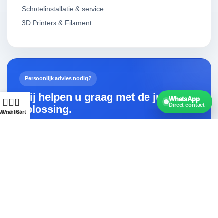
Schotelinstallatie & service
3D Printers & Filament
Persoonlijk advies nodig?
Wij helpen u graag met de juiste
WhatsApp
Direct contact
oplossing.
Menu
Wishlist
Cart
Vragen over Android TV, streaming, satellietontvangst,
een 3D-printer of filament? Neem gerust contact met ons
op.
Contact opnemen
Snelle levering